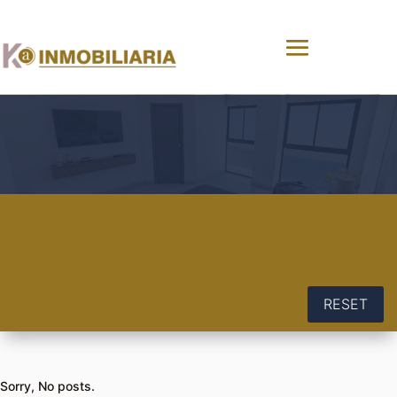
RESET
Sorry, No posts.