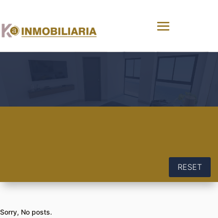
RESET
Sorry, No posts.