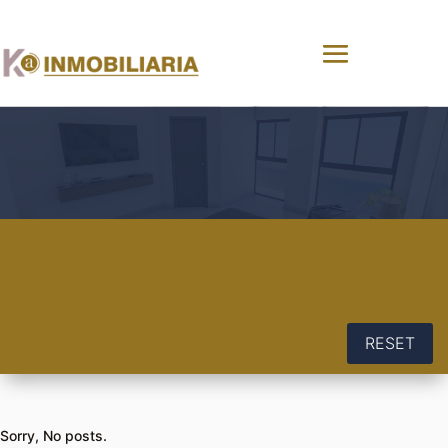
RESET
Sorry, No posts.