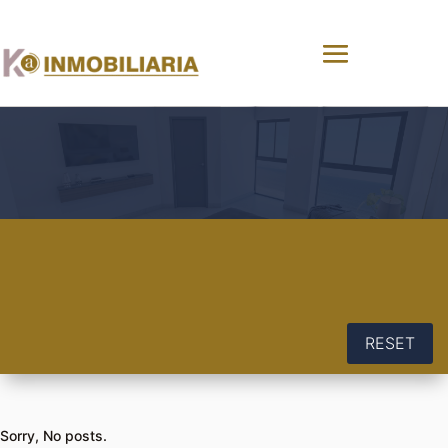
RESET
Sorry, No posts.