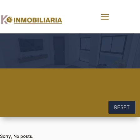
RESET
Sorry, No posts.