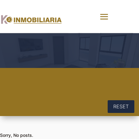
RESET
Sorry, No posts.