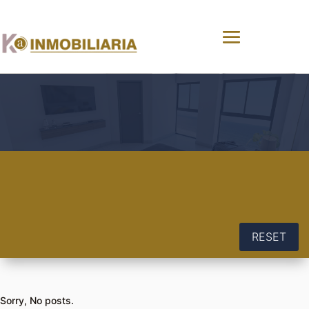
RESET
Sorry, No posts.