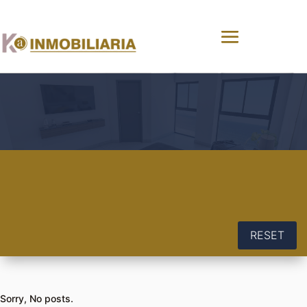
RESET
Sorry, No posts.