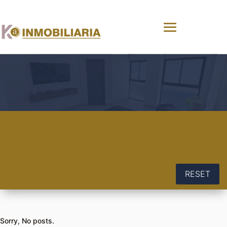
RESET
Sorry, No posts.