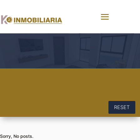
RESET
Sorry, No posts.