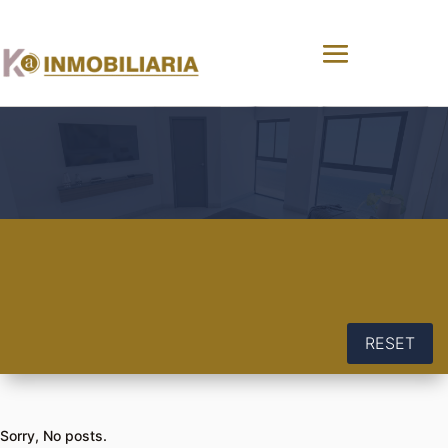
RESET
Sorry, No posts.