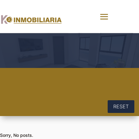
RESET
Sorry, No posts.