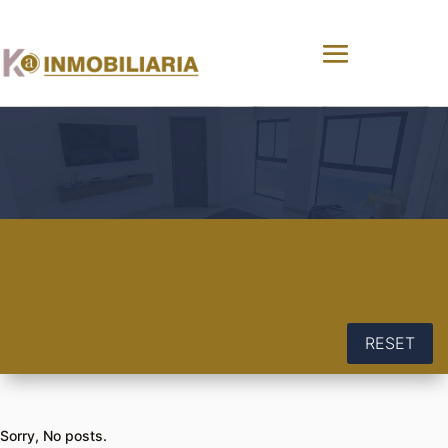
RESET
Sorry, No posts.