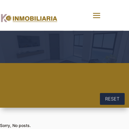
RESET
Sorry, No posts.