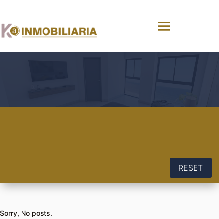
RESET
Sorry, No posts.