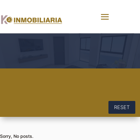
RESET
Sorry, No posts.