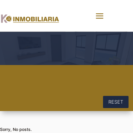
RESET
Sorry, No posts.