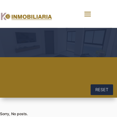
RESET
Sorry, No posts.