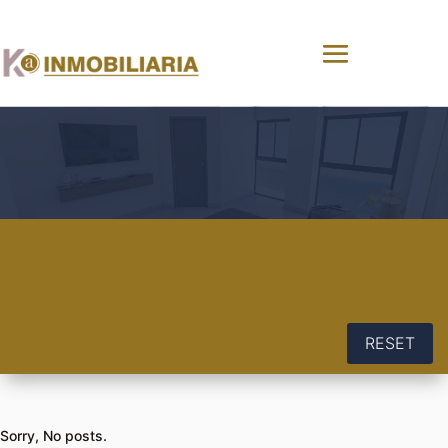
RESET
Sorry, No posts.