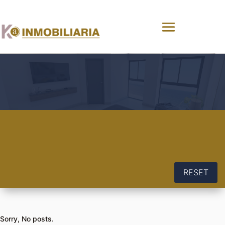
RESET
Sorry, No posts.