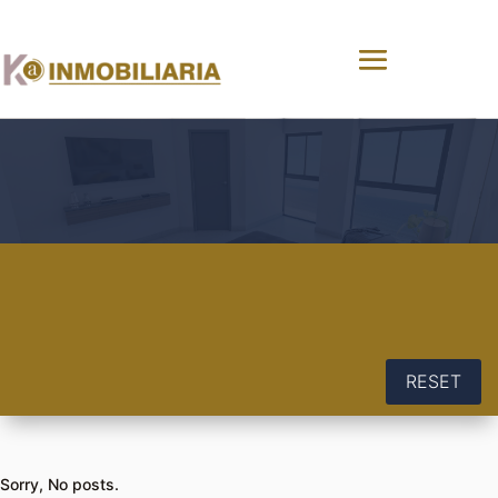
RESET
Sorry, No posts.