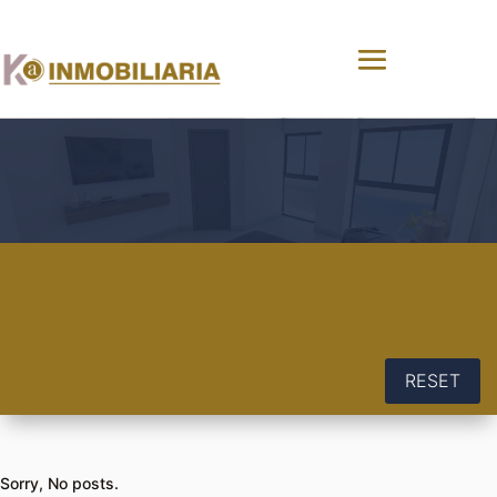
RESET
Sorry, No posts.