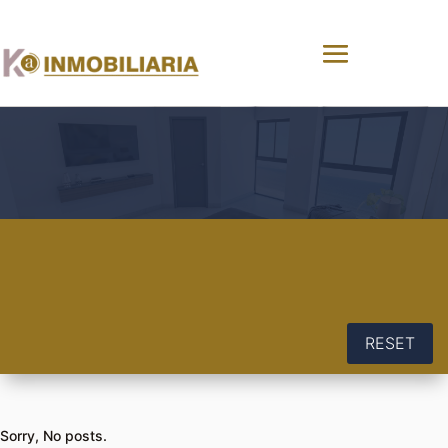
RESET
Sorry, No posts.