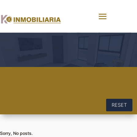
RESET
Sorry, No posts.