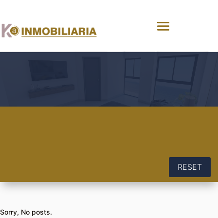
RESET
Sorry, No posts.