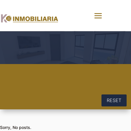
RESET
Sorry, No posts.