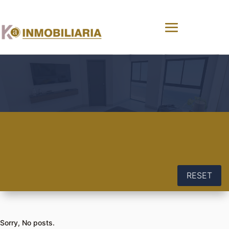
RESET
Sorry, No posts.