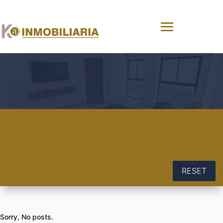
RESET
Sorry, No posts.