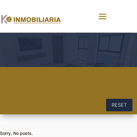
RESET
Sorry, No posts.