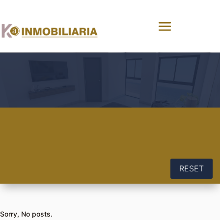
RESET
Sorry, No posts.