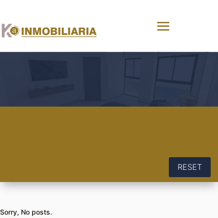
RESET
Sorry, No posts.