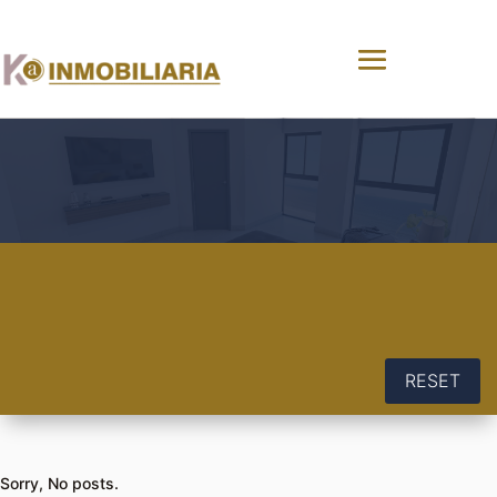
RESET
Sorry, No posts.