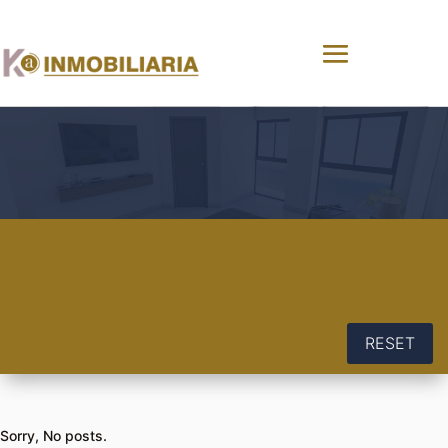
RESET
Sorry, No posts.