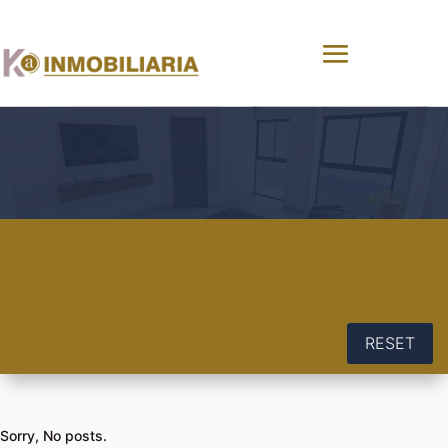
RESET
Sorry, No posts.