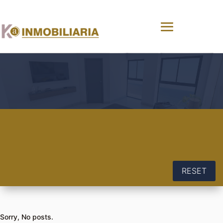
RESET
Sorry, No posts.