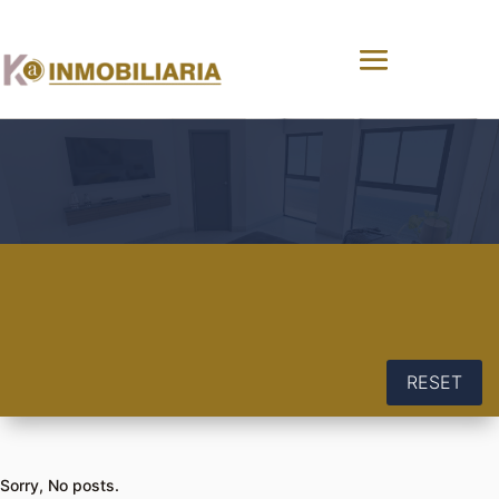
RESET
Sorry, No posts.