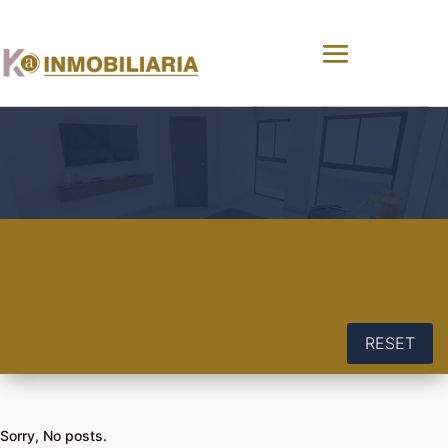
RESET
Sorry, No posts.