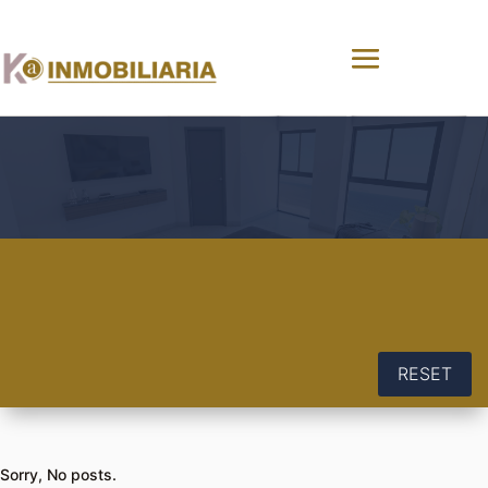
RESET
Sorry, No posts.