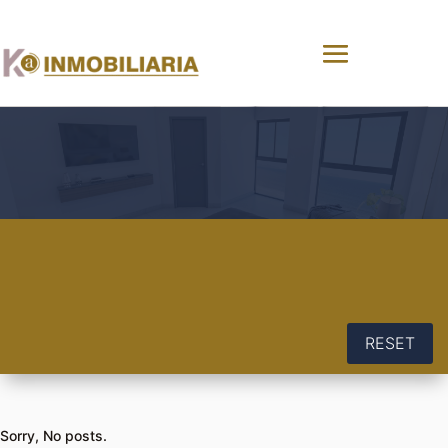
RESET
Sorry, No posts.