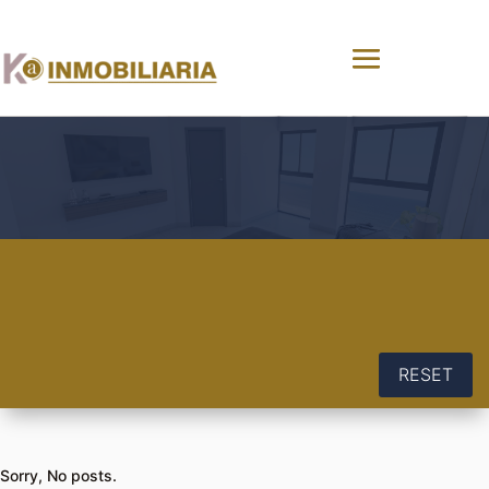
RESET
Sorry, No posts.