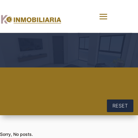
RESET
Sorry, No posts.