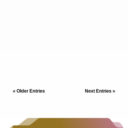
El mercado inmobiliario de Tijuana es uno de los
más dinámicos y complejos de México. A
diferencia de otras ciudades del interior de la
república, aquí jugamos con reglas únicas: u
« Older Entries
Next Entries »