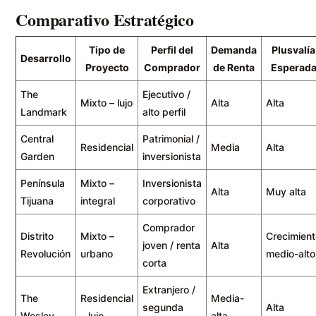
Comparativo Estratégico
Tipo de
Perfil del
Demanda
Plusvalía
Desarrollo
Proyecto
Comprador
de Renta
Esperad
The
Ejecutivo /
Mixto – lujo
Alta
Alta
Landmark
alto perfil
Central
Patrimonial /
Residencial
Media
Alta
Garden
inversionista
Península
Mixto –
Inversionista
Alta
Muy alta
Tijuana
integral
corporativo
Comprador
Distrito
Mixto –
Crecimien
joven / renta
Alta
Revolución
urbano
medio-alto
corta
Extranjero /
The
Residencial
Media-
segunda
Alta
Wesley
– lujo
alta