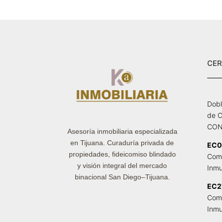
CER
Dobl
de C
CON
Asesoría inmobiliaria especializada
en Tijuana. Curaduría privada de
EC0
propiedades, fideicomiso blindado
Come
y visión integral del mercado
Inmu
binacional San Diego–Tijuana.
EC2
Come
Inmu