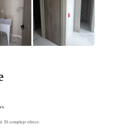
+5 fotos
e
ex
.
d. El complejo ofrece: