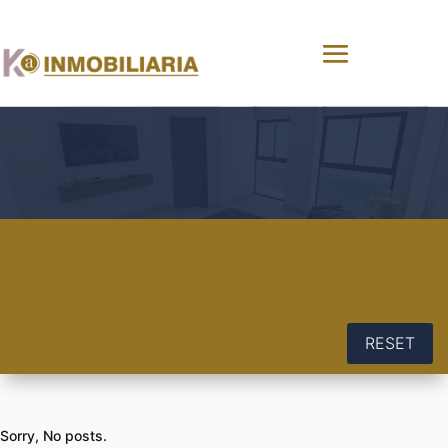
RESET
Sorry, No posts.