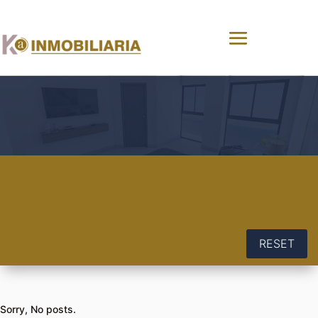
RESET
Sorry, No posts.