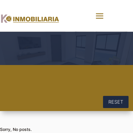
RESET
Sorry, No posts.