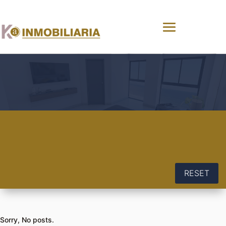
RESET
Sorry, No posts.