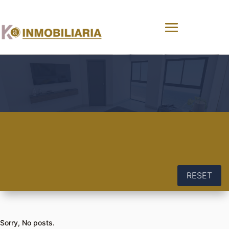
RESET
Sorry, No posts.