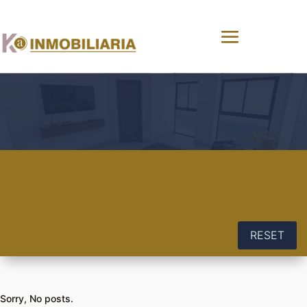
RESET
Sorry, No posts.