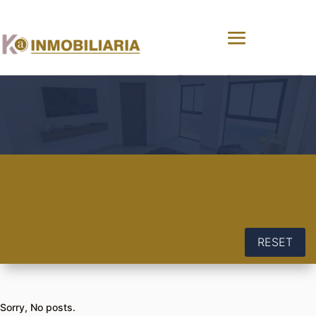
RESET
Sorry, No posts.